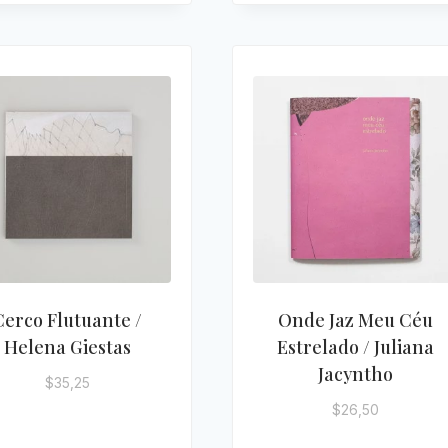
Cerco Flutuante /
Onde Jaz Meu Céu
Helena Giestas
Estrelado / Juliana
Jacyntho
$
35,25
$
26,50