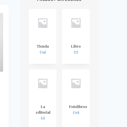
Tienda
Libro
(54)
(7)
La
Fotolibros
editorial
(50)
(1)