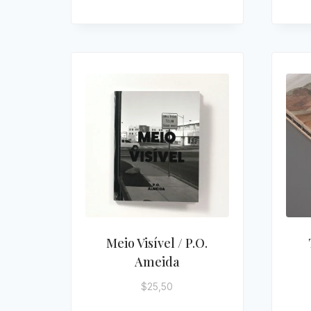
Meio Visível / P.O.
Ameida
$
25,50