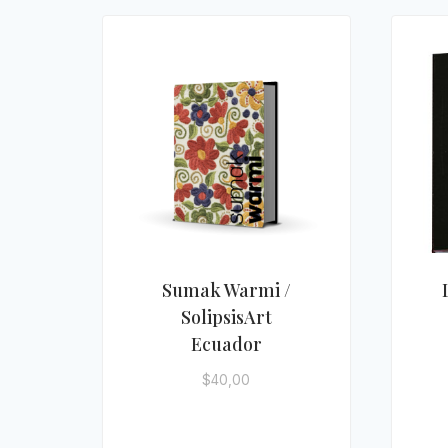
Sumak Warmi /
SolipsisArt
Ecuador
$
40,00