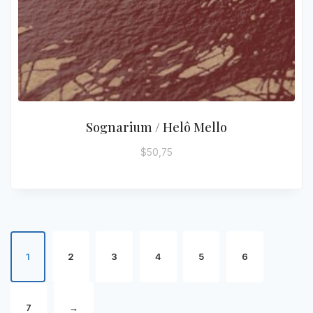
Sognarium / Helô Mello
$
50,75
1
2
3
4
5
6
7
→