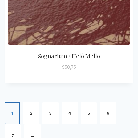
Sognarium / Helô Mello
$
50,75
1
2
3
4
5
6
7
→