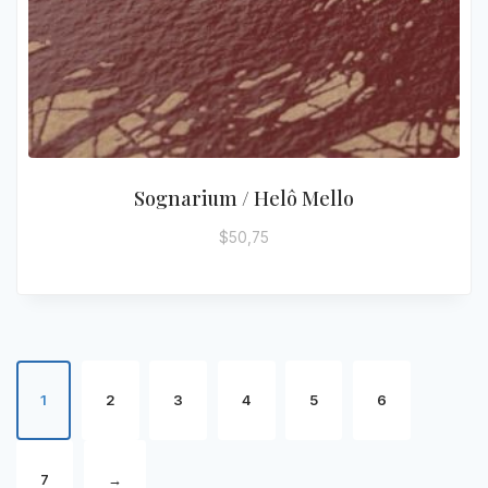
Sognarium / Helô Mello
$
50,75
1
2
3
4
5
6
7
→