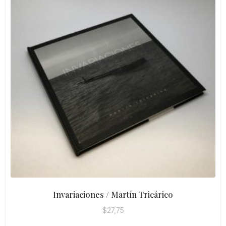
Invariaciones / Martín Tricárico
$
27,75